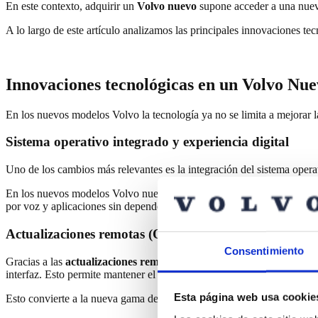
En este contexto, adquirir un
Volvo nuevo
supone acceder a una nueva 
A lo largo de este artículo analizamos las principales innovaciones te
Innovaciones tecnológicas en
un Volvo
N
ue
En los
nuevos modelos Volvo
l
a tecnología ya no se limita a mejorar 
Sistema operativo integrado y experiencia digital
Uno de los cambios más relevantes es la integración del sistema opera
En los nuevos modelos
Volvo nuevo
, el entorno digital está diseñad
por voz y aplicaciones sin depender del móvil.
Actualizaciones remotas (OTA): un vehículo que evo
Consentimiento
Gracias a las
actualizaciones remotas
(OTA), los nuevos modelos pued
interfaz. Esto permite mantener el vehículo actualizado sin necesidad d
Esta página web usa cookie
Esto convierte a
la nueva gama de Volvo
en una de las opciones más 