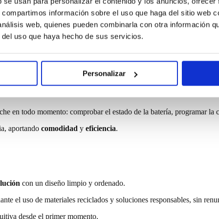
b se usan para personalizar el contenido y los anuncios, ofrecer
s, compartimos información sobre el uso que haga del sitio web 
 paso más allá.
 análisis web, quienes pueden combinarla con otra información q
r del uso que haya hecho de sus servicios.
diante sensores, cámaras y radares. Detectan riesgos, interpretan situac
la detección de peatones trabajan de forma constante para ofrecer una 
Personalizar
oche en todo momento: comprobar el estado de la batería, programar la cl
ria, aportando
comodidad
y
eficiencia
.
olución
con un diseño limpio y ordenado.
ante el uso de materiales reciclados y soluciones responsables, sin renunc
ntuitiva desde el primer momento.