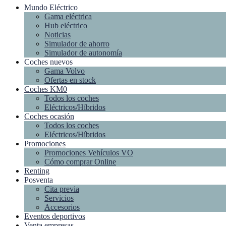
Mundo Eléctrico
Gama eléctrica
Hub eléctrico
Noticias
Simulador de ahorro
Simulador de autonomía
Coches nuevos
Gama Volvo
Ofertas en stock
Coches KM0
Todos los coches
Eléctricos/Híbridos
Coches ocasión
Todos los coches
Eléctricos/Híbridos
Promociones
Promociones Vehículos VO
Cómo comprar Online
Renting
Posventa
Cita previa
Servicios
Accesorios
Eventos deportivos
Venta empresas