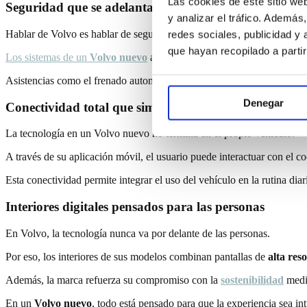
Las cookies de este sitio we
Seguridad que se adelanta a cada situación
y analizar el tráfico. Ademá
Hablar de Volvo es hablar de seguridad. Pero hoy ese concepto va un
redes sociales, publicidad y
que hayan recopilado a parti
Los sistemas de un
Volvo nuevo
analizan el entorno en tiempo real me
Asistencias como el frenado automático, el mantenimiento de carril o 
Denegar
Conectividad total que simplifica el día a día
La tecnología en un
Volvo nuevo
no termina en el propio vehículo.
A través de su aplicación móvil, el usuario puede interactuar con el c
Esta conectividad permite integrar el uso del vehículo en la rutina dia
Interiores digitales pensados para las personas
En
Volvo
, la tecnología nunca va por delante de las personas.
Por eso, los interiores de sus modelos combinan pantallas de
alta res
Además, la marca refuerza su compromiso con la
sostenibilidad
medi
En un
Volvo nuevo
, todo está pensado para que la experiencia sea i