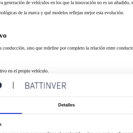
generación de vehículos en los que la innovación no es un añadido, sino
cnológicas de la marca y qué modelos reflejan mejor esta evolución.
vo
la conducción, sino que redefine por completo la relación entre conduct
tivo en el propio vehículo.
o para ofrecer una experiencia fluida, intuitiva y coherente. La incorpo
luciona
Detalles
en mejorar con el tiempo. Esto incluye desde ajustes en el rendimient
e intervenciones físicas.
s
avanzadas del mercado actual.