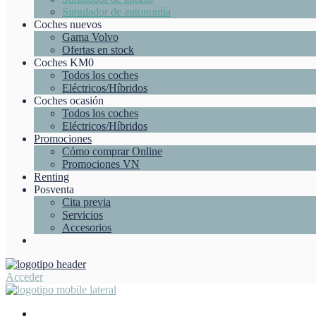
Simulador de autonomía
Coches nuevos
Gama Volvo
Ofertas en stock
Coches KM0
Todos los coches
Eléctricos/Híbridos
Coches ocasión
Todos los coches
Eléctricos/Híbridos
Promociones
Cómo comprar Online
Promociones VN
Renting
Posventa
Cita previa
Servicios
Accesorios
Acceder