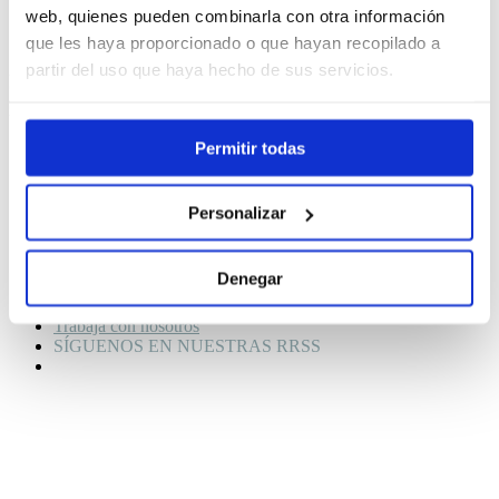
web, quienes pueden combinarla con otra información
que les haya proporcionado o que hayan recopilado a
Solicitar cita
partir del uso que haya hecho de sus servicios.
Quiero que me llamen
Contáctanos
Eventos deportivos
Permitir todas
Venta empresas
Compramos tu coche
Servicios
Personalizar
Accesorios
Instalaciones
Nuestro equipo
Denegar
Noticias
Contacta
Trabaja con nosotros
SÍGUENOS EN NUESTRAS RRSS