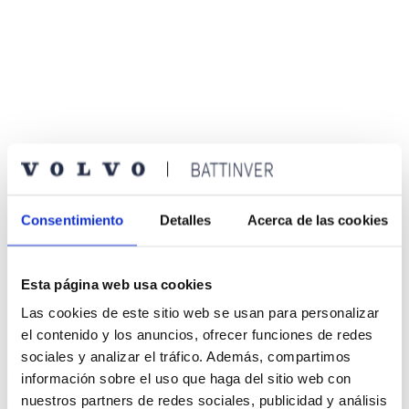
Consentimiento
Detalles
Acerca de las cookies
Sorteamos invitaciones para jugar al golf en el
TORNEO
CORPORATE GOLF
, que se celebrará el próximo domingo 26 de
abril en el
RACE
(Madrid).
Esta página web usa cookies
Completa el formulario y participa en el sorteo.
Las cookies de este sitio web se usan para personalizar
el contenido y los anuncios, ofrecer funciones de redes
sociales y analizar el tráfico. Además, compartimos
¿Te interesa?
información sobre el uso que haga del sitio web con
nuestros partners de redes sociales, publicidad y análisis
Completa el formulario y participa.