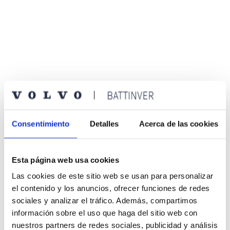
Consentimiento
Detalles
Acerca de las cookies
Disfruta de un green fee totalmente gratis, el día que elijas de
marzo*
en
La Dehesa Club de Golf
(Villanueva de la Cañada – Madrid).
Esta página web usa cookies
*Green fee válido de lunes a viernes.
Las cookies de este sitio web se usan para personalizar
Completa en formulario y participa en el sorteo
el contenido y los anuncios, ofrecer funciones de redes
sociales y analizar el tráfico. Además, compartimos
¿Te interesa?
información sobre el uso que haga del sitio web con
Completa estos datos para apuntarte.
nuestros partners de redes sociales, publicidad y análisis