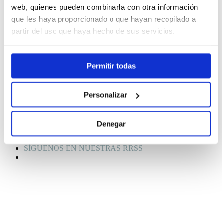
web, quienes pueden combinarla con otra información
que les haya proporcionado o que hayan recopilado a
Solicitar cita
partir del uso que haya hecho de sus servicios.
Quiero que me llamen
Contáctanos
Eventos deportivos
Permitir todas
Venta empresas
Compramos tu coche
Servicios
Accesorios
Personalizar
Instalaciones
Nuestro equipo
Noticias
Denegar
Contacta
Trabaja con nosotros
SÍGUENOS EN NUESTRAS RRSS