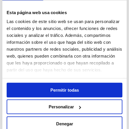
Ofrecemos
4
entradas DOBLES
para participar en el próximo
Campeonato de Pádel
del Club David Lloyd Aravaca
,
que se
Esta página web usa cookies
celebrará los días
29, 30 y 31 de mayo
.
Las cookies de este sitio web se usan para personalizar
Completa el formulario y obtén tu entrada doble.
el contenido y los anuncios, ofrecer funciones de redes
sociales y analizar el tráfico. Además, compartimos
información sobre el uso que haga del sitio web con
ASIGNAREMOS 4 ENTRADAS DOBLES A LOS 4
nuestros partners de redes sociales, publicidad y análisis
PRIMEROS CLIENTES QUE SE APUNTEN.
web, quienes pueden combinarla con otra información
¿Te interesa?
que les haya proporcionado o que hayan recopilado a
partir del uso que haya hecho de sus servicios.
Completa estos datos para apuntarte.
Permitir todas
¿Dónde nos encontramos?
C/ Viñas de el Pardo, 4, Moncloa – Aravaca, 28023 Madrid.
Personalizar
Denegar