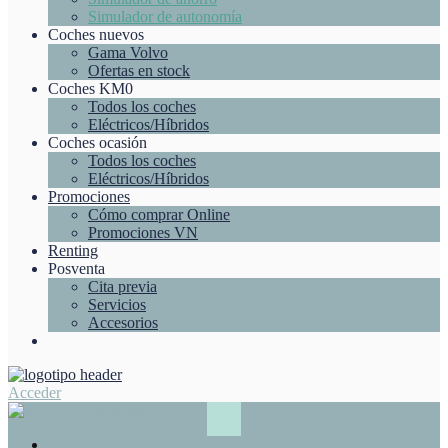
Simulador de autonomía
Coches nuevos
Gama Volvo
Ofertas en stock
Coches KM0
Todos los coches
Eléctricos/Híbridos
Coches ocasión
Todos los coches
Eléctricos/Híbridos
Promociones
Cómo comprar Online
Promociones VN
Renting
Posventa
Cita previa
Servicios
Accesorios
Acceder