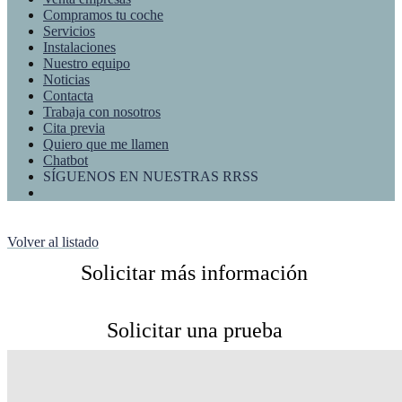
Compramos tu coche
Servicios
Instalaciones
Nuestro equipo
Noticias
Contacta
Trabaja con nosotros
Cita previa
Quiero que me llamen
Chatbot
SÍGUENOS EN NUESTRAS RRSS
Volver al listado
Solicitar más información
Solicitar una prueba