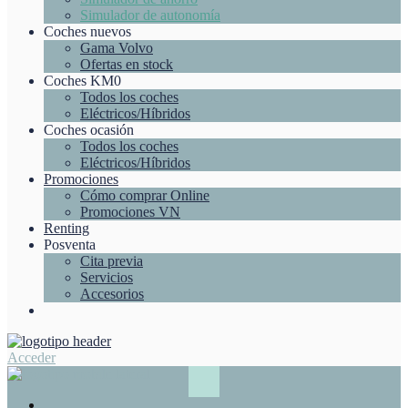
Simulador de autonomía
Coches nuevos
Gama Volvo
Ofertas en stock
Coches KM0
Todos los coches
Eléctricos/Híbridos
Coches ocasión
Todos los coches
Eléctricos/Híbridos
Promociones
Cómo comprar Online
Promociones VN
Renting
Posventa
Cita previa
Servicios
Accesorios
Acceder