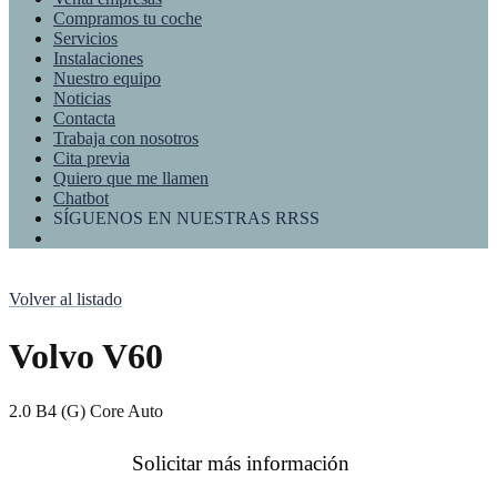
Compramos tu coche
Servicios
Instalaciones
Nuestro equipo
Noticias
Contacta
Trabaja con nosotros
Cita previa
Quiero que me llamen
Chatbot
SÍGUENOS EN NUESTRAS RRSS
Volver al listado
Volvo V60
2.0 B4 (G) Core Auto
Solicitar más información