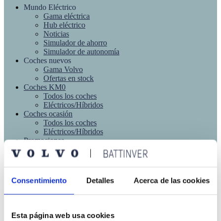
Mundo Eléctrico
Gama eléctrica
Hub eléctrico
Noticias
Simulador de ahorro
Simulador de autonomía
Coches nuevos
Gama Volvo
Ofertas en stock
Coches KM0
Todos los coches
Eléctricos/Híbridos
Coches ocasión
Todos los coches
Eléctricos/Híbridos
Promociones
Promociones Vehículos VO
Cómo comprar Online
Renting
Posventa
Consentimiento
Detalles
Acerca de las cookies
Cita previa
Servicios
Accesorios
Eventos deportivos
Esta página web usa cookies
Venta empresas