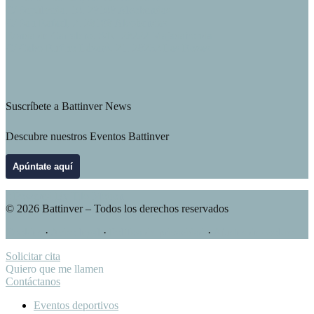
C/ Sepúlveda, 10. 28108 Alcobendas
C/ San Rafael, 2. 28108 Alcobendas
Ronda de Carralero, S/N. 28222 Majadahonda
C/ Cabo Rufino Lázaro, 21. 28232 Las Rozas
Suscríbete a Battinver News
Descubre nuestros Eventos Battinver
Apúntate aquí
c
Powered By Tilo Motion
© 2026 Battinver – Todos los derechos reservados
Cookies
·
Aviso legal
·
Política de privacidad
·
Ajustes de cookies
Solicitar cita
Quiero que me llamen
Contáctanos
Eventos deportivos