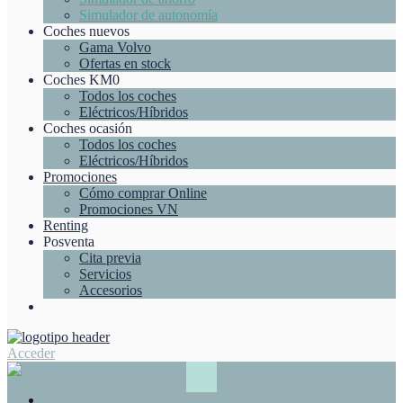
Simulador de autonomía
Coches nuevos
Gama Volvo
Ofertas en stock
Coches KM0
Todos los coches
Eléctricos/Híbridos
Coches ocasión
Todos los coches
Eléctricos/Híbridos
Promociones
Cómo comprar Online
Promociones VN
Renting
Posventa
Cita previa
Servicios
Accesorios
Acceder