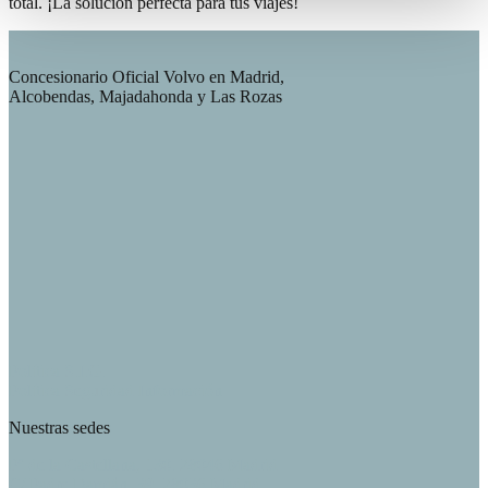
total. ¡La solución perfecta para tus viajes!
Concesionario Oficial Volvo en Madrid,
Alcobendas, Majadahonda y Las Rozas
Política S.I.G.
Política Seguridad Información
Nuestras sedes
Pº de la Castellana, 130. 28046 Madrid
C/ Padre Damián, 39. 28036 Madrid