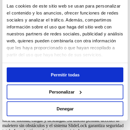
Compramos tu coche
Las cookies de este sitio web se usan para personalizar
Servicios
el contenido y los anuncios, ofrecer funciones de redes
Instalaciones
sociales y analizar el tráfico. Además, compartimos
Nuestro equipo
Noticias
información sobre el uso que haga del sitio web con
Contacta
nuestros partners de redes sociales, publicidad y análisis
Trabaja con nosotros
web, quienes pueden combinarla con otra información
Cita previa
Quiero que me llamen
que les haya proporcionado o que hayan recopilado a
Chatbot
partir del uso que haya hecho de sus servicios.
SÍGUENOS EN NUESTRAS RRSS
Permitir todas
Volver al listado
Personalizar
Caja de carga para enganche de remolque
Denegar
Amplía la capacidad de tu Volvo con esta resistente caja de carga
para enganche de remolque. Con 400 litros de espacio protegido, es
fácil de montar, cargar y descargar. Su diseño permite acceder al
maletero sin obstáculos y el sistema SlideLock garantiza seguridad